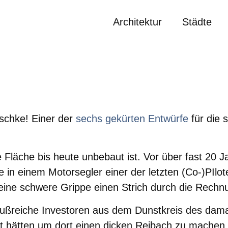
Architektur
Städte
eschke! Einer der
sechs gekürten Entwürfe
für die 
e Fläche bis heute unbebaut ist. Vor über fast 20 J
 in einem Motorsegler einer der letzten (Co-)PIlote
 eine schwere Grippe einen Strich durch die Rechn
lußreiche Investoren aus dem Dunstkreis des dama
t hätten um dort einen dicken Reibach zu machen. 